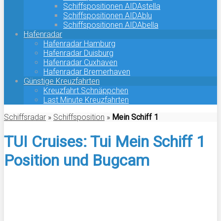
Schiffspositionen AIDAstella
Schiffspositionen AIDAblu
Schiffspositionen AIDAbella
Hafenradar
Hafenradar Hamburg
Hafenradar Duisburg
Hafenradar Cuxhaven
Hafenradar Bremerhaven
Günstige Kreuzfahrten
Kreuzfahrt Schnäppchen
Last Minute Kreuzfahrten
Schiffsradar
»
Schiffsposition
»
Mein Schiff 1
TUI Cruises: Tui Mein Schiff 1
Position und Bugcam